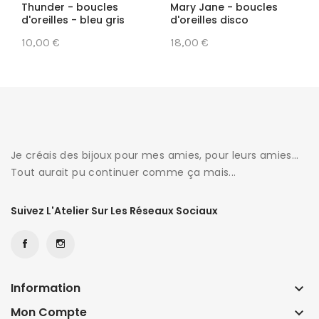
Thunder - boucles
Mary Jane - boucles
d'oreilles - bleu gris
d'oreilles disco
10,00 €
18,00 €
Je créais des bijoux pour mes amies, pour leurs amies...
Tout aurait pu continuer comme ça mais...
Suivez L'Atelier Sur Les Réseaux Sociaux
Information
keyboard_arrow_down
Mon Compte
keyboard_arrow_down